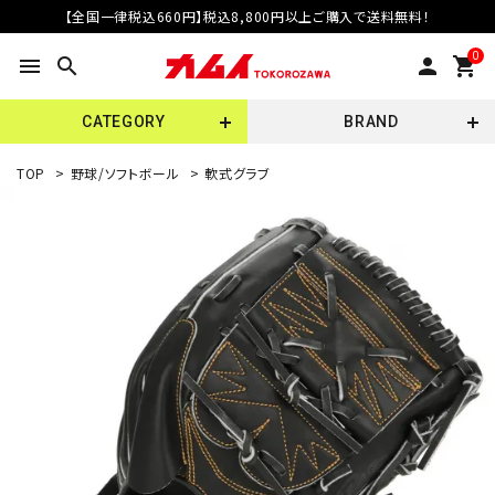
【全国一律税込660円】税込8,800円以上ご購入で送料無料！
0
menu
search
person
shopping_cart
CATEGORY
BRAND
TOP
>
野球/ソフトボール
>
軟式グラブ