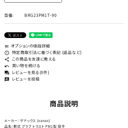
型番:
BRG23PM1T-90
オプションの値段詳細
toc
特定商取引法に基づく表記 (返品など)
error_outline
この商品を友達に教える
share
買い物を続ける
undo
レビューを見る(0件)
forum
レビューを投稿
rate_review
商品説明
メーカー：ザナックス (xanax)
品名：軟式 グラブ トラスト PM1型 投手