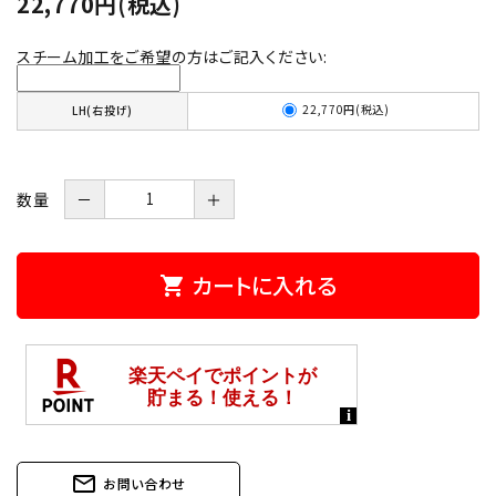
22,770円(税込)
スチーム加工をご希望の方はご記入ください:
22,770円(税込)
LH(右投げ)
数量
－
＋
カートに入れる
shopping_cart
mail_outline
お問い合わせ