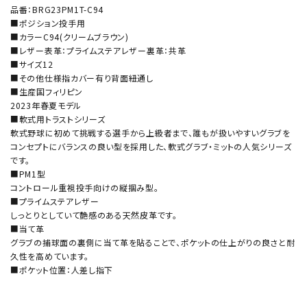
品番：BRG23PM1T-C94
■ポジション投手用
■カラーC94(クリームブラウン)
■レザー表革：プライムステアレザー裏革：共革
■サイズ12
■その他仕様指カバー有り背面紐通し
■生産国フィリピン
2023年春夏モデル
■軟式用トラストシリーズ
軟式野球に初めて挑戦する選手から上級者まで、誰もが扱いやすいグラブを
コンセプトにバランスの良い型を採用した、軟式グラブ・ミットの人気シリーズ
です。
■PM1型
コントロール重視投手向けの縦掴み型。
■プライムステアレザー
しっとりとしていて艶感のある天然皮革です。
■当て革
グラブの捕球面の裏側に当て革を貼ることで、ポケットの仕上がりの良さと耐
久性を高めています。
■ポケット位置：人差し指下