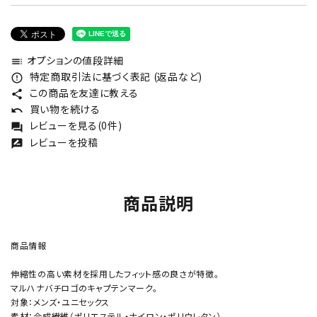
オプションの値段詳細
toc
特定商取引法に基づく表記 (返品など)
error_outline
この商品を友達に教える
share
買い物を続ける
undo
レビューを見る(0件)
forum
レビューを投稿
rate_review
商品説明
商品情報
伸縮性の高い素材を採用したフィット感の良さが特徴。
マルハナバチロゴのキャプテンマーク。
対象：メンズ・ユニセックス
素材：合成繊維（ポリエステル・ナイロン・ポリウレタン）