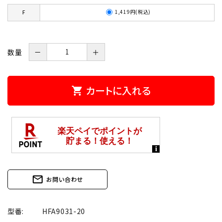
1,419円(税込)
F
数量
－
＋
カートに入れる
shopping_cart
mail_outline
お問い合わせ
型番:
HFA9031-20