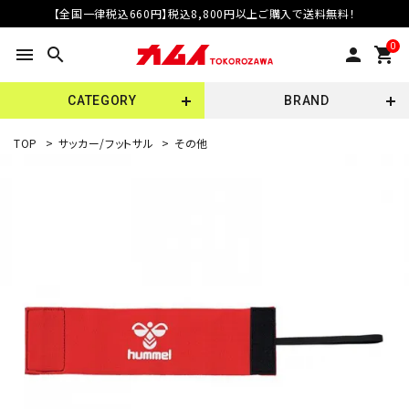
【全国一律税込660円】税込8,800円以上ご購入で送料無料！
0
menu
search
person
shopping_cart
CATEGORY
BRAND
TOP
>
サッカー/フットサル
>
その他