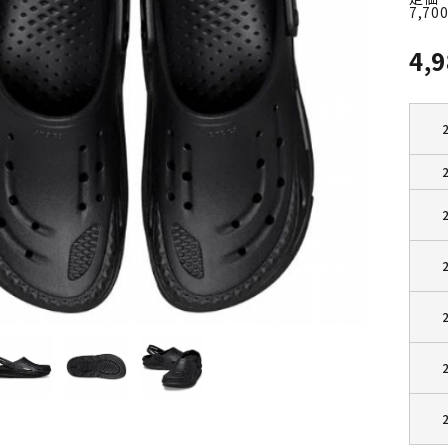
7,70
4,