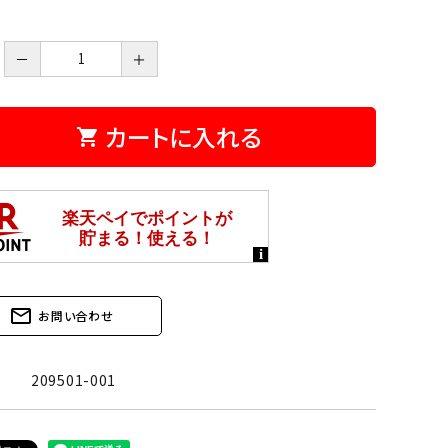
－
＋
カートに入れる
shopping_cart
mail_outline
お問い合わせ
209501-001