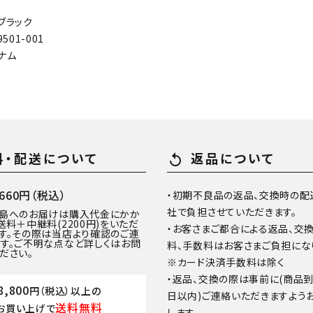
ブラック
501-001
ナム
料・配送について
返品について
replay
60円（税込）
・初期不良品の返品、交換時の配
社で負担させていただきます。
離島へのお届けは購入代金にかか
送料＋中継料(2200円)をいただ
・お客さまご都合による返品、交
す。その際は当店より確認のご連
す。ご不明な点など詳しくはお問
料、手数料はお客さまご負担にな
ださい。
※カード決済手数料は除く
・返品、交換の際は事前に(商品
8,800
円（税込）以上の
日以内)ご連絡いただきますよう
送料無料
お買い上げで
します。