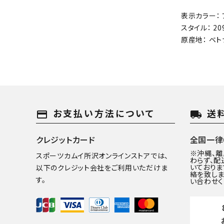
表示カラー： 
スタイル： 209
原産地： ベト
お支払い方法について
送
payment
local_shipping
クレジットカード
全国一律6
※沖縄、
スポーツカムイ所沢オンラインストアでは、
わらず、配
いておりま
以下のクレジット会社をご利用いただけま
絡を致しま
す。
い合わせく