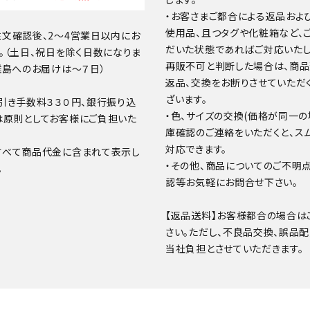
・お客さまご都合による返品およ
使用品、且つタグや化粧箱など、
文確認後、2～4営業日以内にお
だいた状態であればご対応いたし
。（土日、祝日を除く日数になりま
再販不可と判断した場合は、商
離島へのお届けは～７日）
返品、交換をお断りさせていただ
ざいます。
引き手数料３３０円、銀行振り込
・色、サイズの交換(価格が同一の
は原則としてお客様にご負担いた
庫確認のご連絡をいただくと、ス
対応できます。
すべて商品代金に含まれて表示し
・その他、商品についてのご不明
。
認等お気軽にお問合せ下さい。
【返品送料】お客様都合の場合は
さい。ただし、不良品交換、誤品
当社負担とさせていただきます。