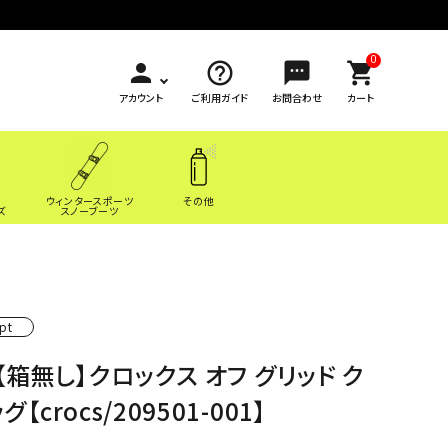
0
person
help_outline
sms
shopping_cart
アカウント
ご利用ガイド
お問合わせ
カート
ウィンタースポーツ
その他
ズ
スノーブーツ
pt
【箱無し】クロックス オフ グリッド ク
グ【crocs/209501-001】