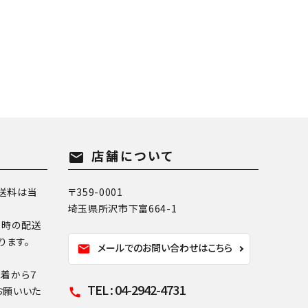
店舗について
mail
送料は当
〒359-0001
埼玉県所沢市下富664-1
換時の配送
ります。
メールでのお問い合わせはこちら
mail
到着から７
TEL : 04-2942-4731
お願いいた
call