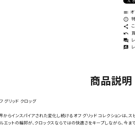
オ
toc
特
error_outline
こ
share
買
undo
レ
forum
レ
rate_review
商品説明
フ グリッド クロッグ
界からインスパイアされた変化し続けるオフ グリッド コレクションは、ス
ルエットの輪郭が、クロックスならではの快適さをキープしながら、今ま