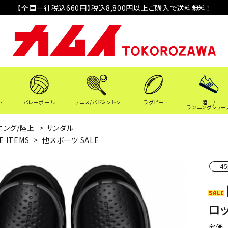
【全国一律税込660円】税込8,800円以上ご購入で送料無料！
ト
バレーボール
テニス/バドミントン
ラグビー
陸上/
ランニングシュー
ニング/陸上
>
サンダル
E ITEMS
>
他スポーツ SALE
45
ロッ
定価