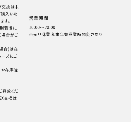
び交換は未
ご購入いた
営業時間
ます。
10:00～20:00
品到着後に
※元旦休業 年末年始営業時間変更あり
く場合がご
場合)は在
ムーズにご
点や在庫確
ご容赦くだ
配送交換は