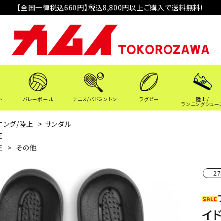
【全国一律税込660円】税込8,800円以上ご購入で送料無料！
ト
バレーボール
テニス/バドミントン
ラグビー
陸上/
ランニングシュー
ニング/陸上
>
サンダル
E
E
>
その他
27
イド