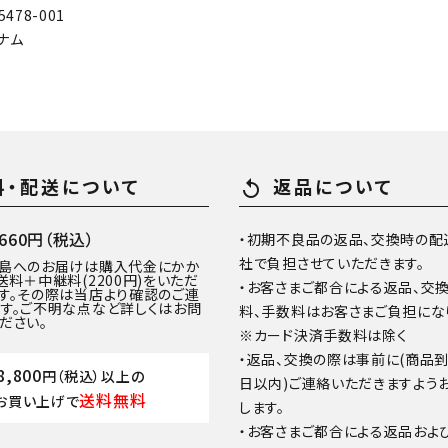
478-001
ナム
料・配送について
返品について
replay
60円（税込）
・初期不良品の返品、交換時の配
社で負担させていただきます。
離島へのお届けは購入代金にかか
送料＋中継料(2200円)をいただ
・お客さまご都合による返品、交
す。その際は当店より確認のご連
す。ご不明な点など詳しくはお問
料、手数料はお客さまご負担にな
ださい。
※カード決済手数料は除く
・返品、交換の際は事前に(商品
8,800
円（税込）以上の
日以内)ご連絡いただきますよう
送料無料
お買い上げで
します。
・お客さまご都合による返品およ