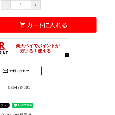
－
＋
カートに入れる
shopping_cart
mail_outline
お問い合わせ
CZ5478-001
プションの値段詳細