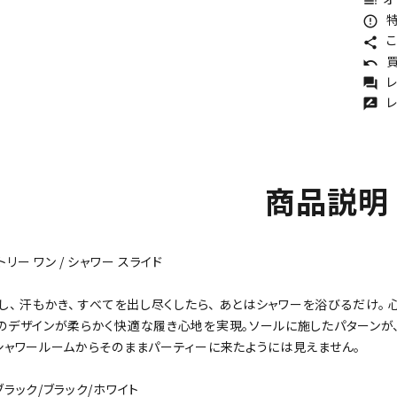
toc
特
error_outline
こ
share
買
undo
レ
forum
レ
rate_review
商品説明
リー ワン / シャワー スライド
、 汗もかき、 すべてを出し尽くしたら、 あとはシャワーを浴びるだけ。 
のデザインが柔らかく快適な履き心地を実現。ソールに施したパターンが、
シャワールームからそのままパーティーに来たようには見えません。
ラック/ブラック/ホワイト