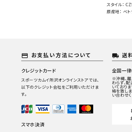
スタイル： CZ5
原産地： ベト
お支払い方法について
送
payment
local_shipping
クレジットカード
全国一律6
※沖縄、
スポーツカムイ所沢オンラインストアでは、
わらず、配
いておりま
以下のクレジット会社をご利用いただけま
絡を致しま
す。
い合わせく
スマホ決済