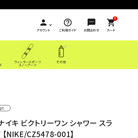
0
person
help_outline
sms
shopping_cart
アカウント
ご利用ガイド
お問合わせ
カート
ウィンタースポーツ
その他
ズ
スノーブーツ
pt
ナイキ ビクトリーワン シャワー スラ
 【NIKE/CZ5478-001】