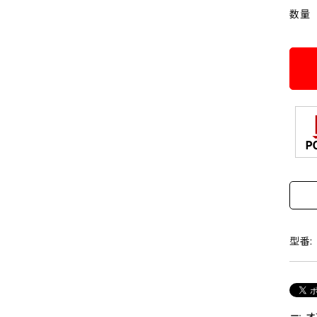
数量
型番:
オ