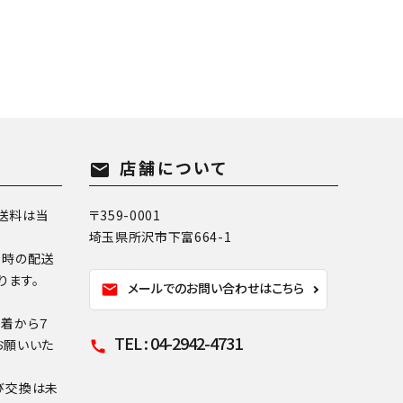
店舗について
mail
送料は当
〒359-0001
埼玉県所沢市下富664-1
換時の配送
ります。
メールでのお問い合わせはこちら
mail
到着から７
TEL : 04-2942-4731
お願いいた
call
び交換は未