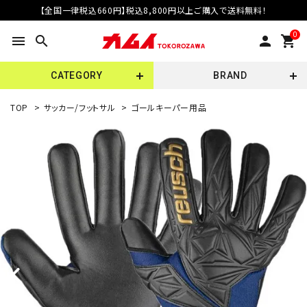
【全国一律税込660円】税込8,800円以上ご購入で送料無料！
0
menu
search
person
shopping_cart
CATEGORY
BRAND
TOP
>
サッカー/フットサル
>
ゴールキーパー用品