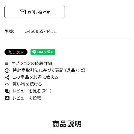
mail_outline
お問い合わせ
型番:
5460955-4411
オプションの値段詳細
toc
特定商取引法に基づく表記 (返品など)
error_outline
この商品を友達に教える
share
買い物を続ける
undo
レビューを見る(0件)
forum
レビューを投稿
rate_review
商品説明