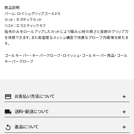
商品説明
パーム：ロイシュグリップゴールドX
カット：ネガティブカット
リスト：エラスティックカフ
指先のみをロールアップしたカットにより掴み心地の良さと抜群のグリップ力
を体感できます。また高密度なメッシュ構造で快適なグローブ内環境を保ちま
す。
ゴールキーパー・キーパーグローブ・ロイッシュ・ゴールキーパー用品・ゴール
キーパーグローブ
payment
お支払い方法について
local_shipping
送料・配送について
replay
返品について