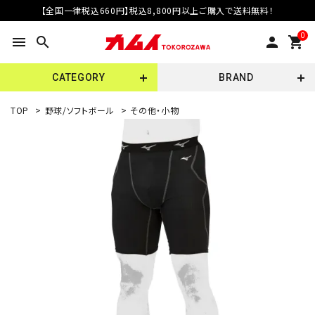
【全国一律税込660円】税込8,800円以上ご購入で送料無料！
0
menu
search
person
shopping_cart
CATEGORY
BRAND
TOP
>
野球/ソフトボール
>
その他・小物