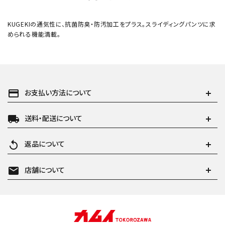
KUGEKIの通気性に、抗菌防臭・防汚加工をプラス。スライディングパンツに求
められる機能満載。
payment
お支払い方法について
local_shipping
送料・配送について
replay
返品について
mail
店舗について