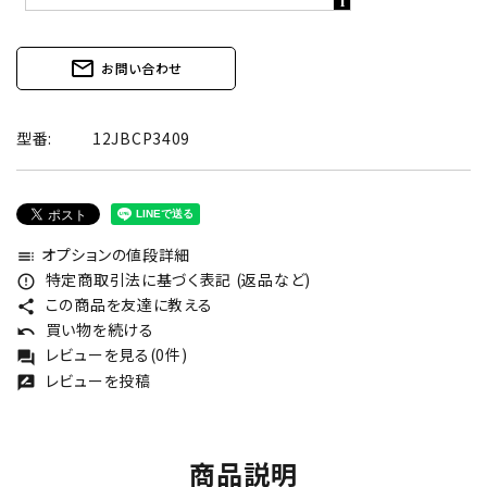
mail_outline
お問い合わせ
型番:
12JBCP3409
オプションの値段詳細
toc
特定商取引法に基づく表記 (返品など)
error_outline
この商品を友達に教える
share
買い物を続ける
undo
レビューを見る(0件)
forum
レビューを投稿
rate_review
商品説明