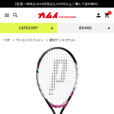
【全国一律税込660円】税込8,800円以上ご購入で送料無料！
0
menu
search
person
shopping_cart
CATEGORY
BRAND
TOP
>
テニス/バドミントン
>
硬式テニスラケット