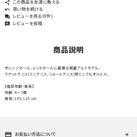
この商品を友達に教える
share
買い物を続ける
undo
レビューを見る(0件)
forum
レビューを投稿
rate_review
商品説明
オレンジボール、レッドボールに最適な軽量アルミモデル。
ラケットテニス(ミニテニス、ショートテニス)用としてもオススメ。
【推奨年齢・身長】
年齢：4～7歳
身長：105-125 cm
payment
お支払い方法について