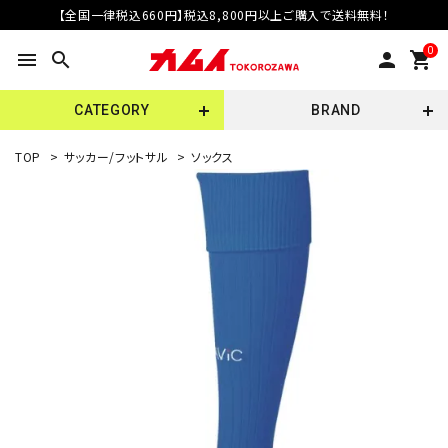
【全国一律税込660円】税込8,800円以上ご購入で送料無料！
0
menu
search
person
shopping_cart
CATEGORY
BRAND
TOP
>
サッカー/フットサル
>
ソックス