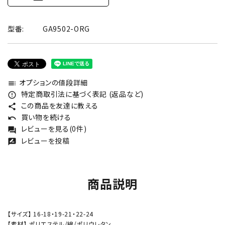
型番:
GA9502-ORG
オプションの値段詳細
toc
特定商取引法に基づく表記 (返品など)
error_outline
この商品を友達に教える
share
買い物を続ける
undo
レビューを見る(0件)
forum
レビューを投稿
rate_review
商品説明
【サイズ】 16-18・19-21・22-24
【素材】 ポリエステル/綿/ポリウレタン