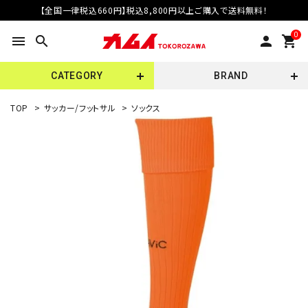
【全国一律税込660円】税込8,800円以上ご購入で送料無料！
0
menu
search
person
shopping_cart
CATEGORY
BRAND
TOP
>
サッカー/フットサル
>
ソックス