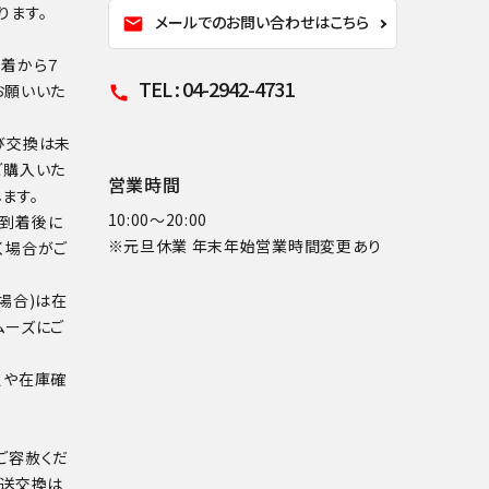
ります。
メールでのお問い合わせはこちら
mail
到着から７
TEL : 04-2942-4731
お願いいた
call
び交換は未
ご購入いた
営業時間
ます。
10:00～20:00
品到着後に
※元旦休業 年末年始営業時間変更あり
く場合がご
場合)は在
ムーズにご
点や在庫確
ご容赦くだ
配送交換は