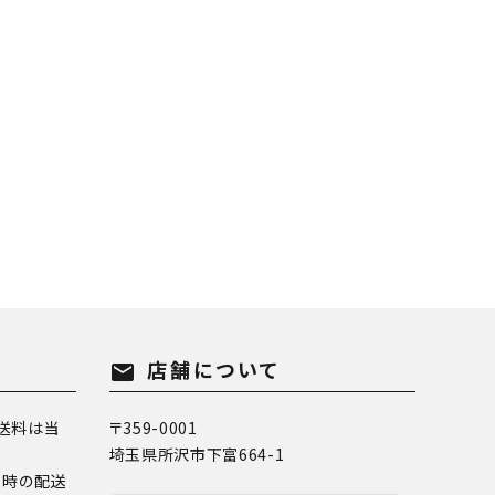
店舗について
mail
送料は当
〒359-0001
埼玉県所沢市下富664-1
換時の配送