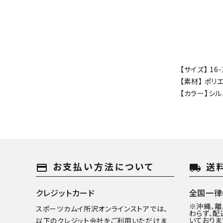
【サイズ】 16-
【素材】 ポリ
【カラー】シ
お支払い方法について
送
payment
local_shipping
クレジットカード
全国一律6
※沖縄、
スポーツカムイ所沢オンラインストアでは、
わらず、配
いておりま
以下のクレジット会社をご利用いただけま