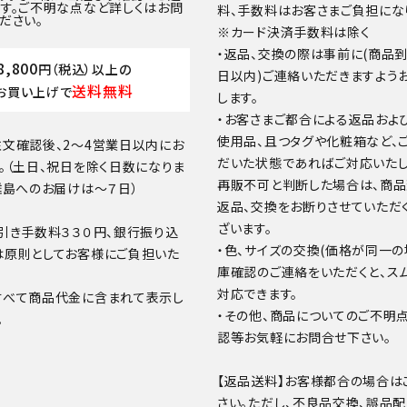
す。ご不明な点など詳しくはお問
料、手数料はお客さまご負担にな
ださい。
※カード決済手数料は除く
・返品、交換の際は事前に(商品
8,800
円（税込）以上の
日以内)ご連絡いただきますよう
送料無料
お買い上げで
します。
・お客さまご都合による返品およ
使用品、且つタグや化粧箱など、
文確認後、2～4営業日以内にお
だいた状態であればご対応いたし
。（土日、祝日を除く日数になりま
再販不可と判断した場合は、商
離島へのお届けは～７日）
返品、交換をお断りさせていただ
ざいます。
引き手数料３３０円、銀行振り込
・色、サイズの交換(価格が同一の
は原則としてお客様にご負担いた
庫確認のご連絡をいただくと、ス
対応できます。
すべて商品代金に含まれて表示し
・その他、商品についてのご不明
。
認等お気軽にお問合せ下さい。
【返品送料】お客様都合の場合は
さい。ただし、不良品交換、誤品