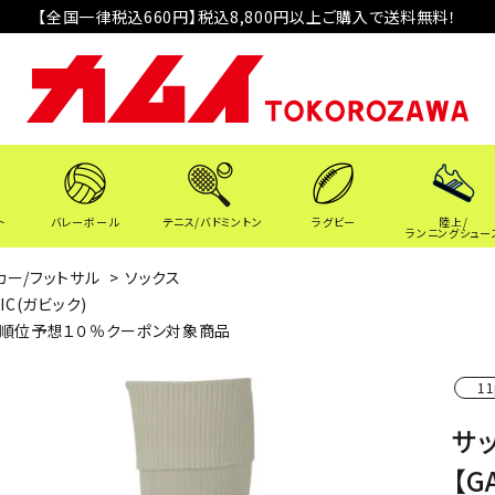
【全国一律税込660円】税込8,800円以上ご購入で送料無料！
ト
バレーボール
テニス/バドミントン
ラグビー
陸上/
ランニングシュー
カー/フットサル
>
ソックス
VIC(ガビック)
順位予想１０％クーポン対象商品
11
サ
【G