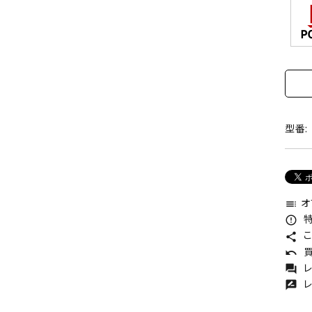
型番:
オ
toc
特
error_outline
こ
share
買
undo
レ
forum
レ
rate_review