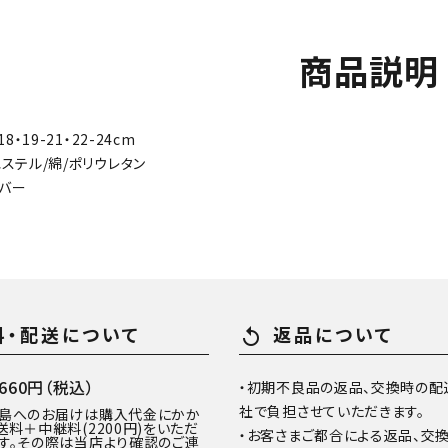
商品説明
18・19-21・22-24cm
エステル/綿/ポリウレタン
ルバー
料・配送について
返品について
replay
60円（税込）
・初期不良品の返品、交換時の配
社で負担させていただきます。
離島へのお届けは購入代金にかか
送料＋中継料(2200円)をいただ
・お客さまご都合による返品、交
す。その際は当店より確認のご連