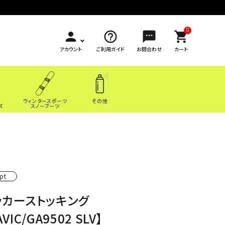
0
person
help_outline
sms
shopping_cart
アカウント
ご利用ガイド
お問合わせ
カート
ウィンタースポーツ
その他
ズ
スノーブーツ
pt
ッカーストッキング
AVIC/GA9502 SLV】