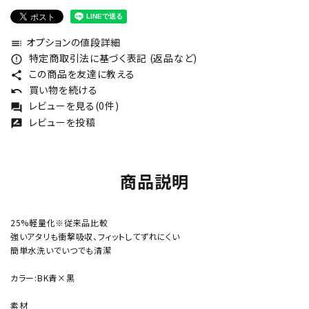
オプションの値段詳細
toc
特定商取引法に基づく表記 (返品など)
error_outline
この商品を友達に教える
share
買い物を続ける
undo
レビューを見る(0件)
forum
レビューを投稿
rate_review
商品説明
25%軽量化※従来品比較
強いアタリも衝撃吸収、フィットしてずれにくい
簡単水洗いでいつでも清潔
カラー:BK青×黒
素材