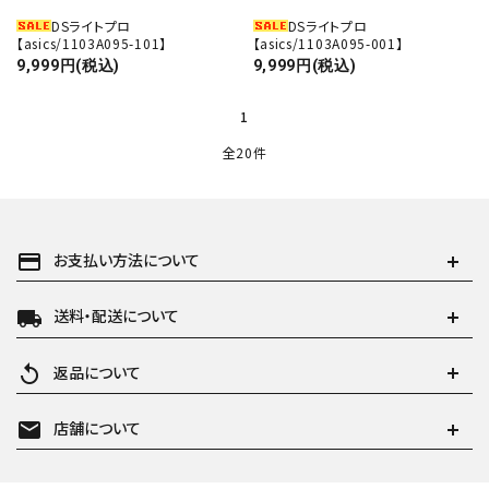
DSライトプロ
DSライトプロ
【asics/1103A095-101】
【asics/1103A095-001】
9,999円(税込)
9,999円(税込)
1
全20件
payment
お支払い方法について
local_shipping
送料・配送について
replay
返品について
mail
店舗について