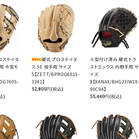
ロステイタ
硬式 プロステイタ
※型付け済み 硬式 トラ
手用 今宮モ
ス SE 投手用 サイズ
ストエックス 内野手用 サ
5【ZETT/BPROG601S-
イズ
OG760S-
3241】
8【XANAX/BHG23IW1X
90C94】
52,800円(税込)
込)
55,440円(税込)