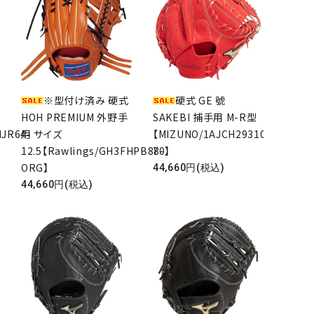
※型付け済み 硬式
硬式 GE 號
HOH PREMIUM 外野手
SAKEBI 捕手用 M-R型
HJR64-
用 サイズ
【MIZUNO/1AJCH29310-
12.5【Rawlings/GH3FHPB88-
70】
ORG】
44,660円(税込)
44,660円(税込)