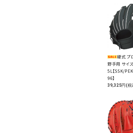
硬式 プ
野手用 サイ
5L【SSK/PEK
96】
39,325円(税
キーワ
カテゴ