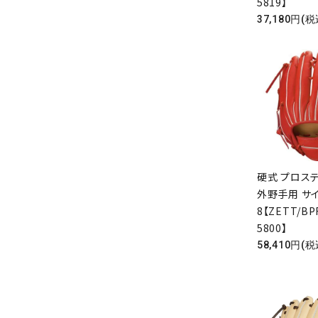
5819】
37,180円(税
硬式 プロステ
外野手用 サ
8【ZETT/BP
5800】
58,410円(税