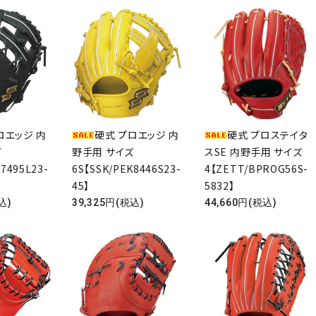
ロエッジ 内
硬式 プロエッジ 内
硬式 プロステイタ
ズ
野手用 サイズ
スSE 内野手用 サイズ
7495L23-
6S【SSK/PEK8446S23-
4【ZETT/BPROG56S-
45】
5832】
込)
39,325円(税込)
44,660円(税込)
ード
リー