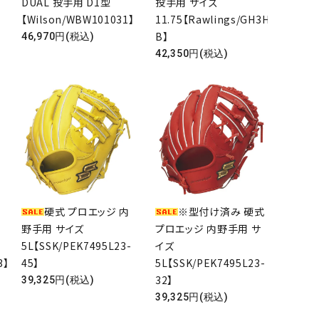
DUAL 投手用 D1型
投手用 サイズ
】
【Wilson/WBW101031】
11.75【Rawlings/GH3HJD15-
B】
46,970円(税込)
42,350円(税込)
硬式 プロエッジ 内
※型付け済み 硬式
野手用 サイズ
プロエッジ 内野手用 サ
5L【SSK/PEK7495L23-
イズ
3】
45】
5L【SSK/PEK7495L23-
32】
39,325円(税込)
39,325円(税込)