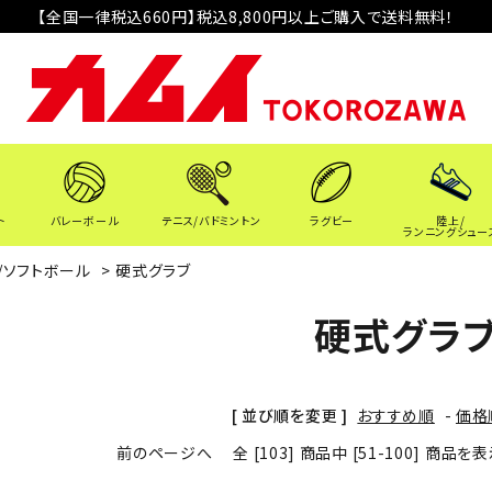
【全国一律税込660円】税込8,800円以上ご購入で送料無料！
ト
バレーボール
テニス/バドミントン
ラグビー
陸上/
ランニングシュー
/ソフトボール
>
硬式グラブ
硬式グラ
[ 並び順を変更 ]
おすすめ順
-
価格
前のページへ
全 [103] 商品中 [51-100] 商品