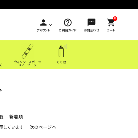
0
person
help_outline
sms
shopping_cart
アカウント
ご利用ガイド
お問合わせ
カート
ウィンタースポーツ
その他
ズ
スノーブーツ
ブ
順
-
新着順
を表示しています
次のページへ