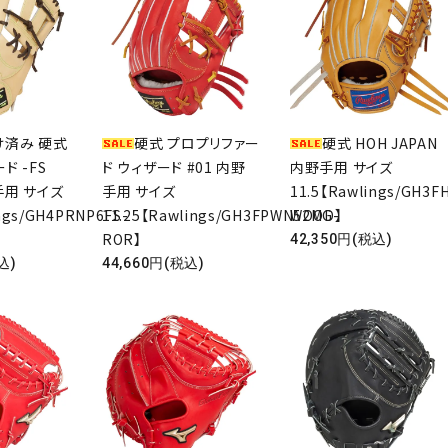
済み 硬式
硬式 プロプリファー
硬式 HOH JAPAN
ド -FS
ド ウィザード #01 内野
内野手用 サイズ
野手用 サイズ
手用 サイズ
11.5【Rawlings/GH3F
ngs/GH4PRNP6FS-
11.25【Rawlings/GH3FPWN52MG-
WOOD】
ROR】
42,350円(税込)
込)
44,660円(税込)