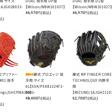
用 サイズ
DUAL 投手用 DP型
DUAL 投手用 D1型
1AJGH28033-
【Wilson/WBW101037】
【Wilson/WBW101027
46,970円(税込)
46,970円(税込)
込)
ロプリファー
硬式 プロエッジ 投
硬式 MP FINGER CORE
#01 投手
手用 サイズ
TECHNOLOGY 内野手
6L【SSK/PEK81324F2-
用
lings/GH1PWA15MG-
90】
【MIZUNO/1AJGH2110
48,400円(税込)
62,700円(税込)
込)