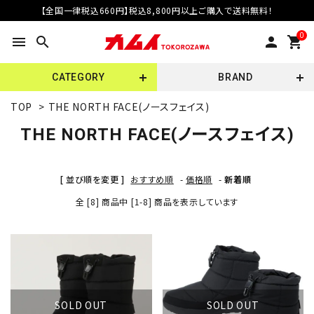
【全国一律税込660円】税込8,800円以上ご購入で送料無料！
0
menu
search
person
shopping_cart
CATEGORY
BRAND
TOP
>
THE NORTH FACE(ノースフェイス)
THE NORTH FACE(ノースフェイス)
[ 並び順を変更 ]
おすすめ順
-
価格順
-
新着順
全 [8] 商品中 [1-8] 商品を表示しています
SOLD OUT
SOLD OUT