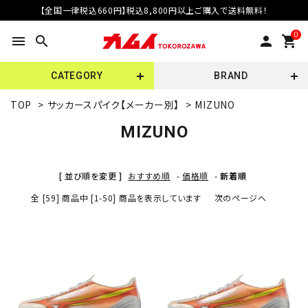
【全国一律税込660円】税込8,800円以上ご購入で送料無料！
0
menu
search
person
shopping_cart
CATEGORY
BRAND
TOP
>
サッカースパイク【メーカー別】
>
MIZUNO
MIZUNO
[ 並び順を変更 ]
おすすめ順
-
価格順
-
新着順
全 [59] 商品中 [1-50] 商品を表示しています
次のページへ