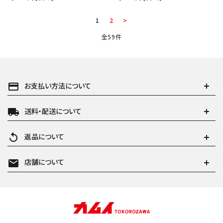
1
2
>
全59件
payment
お支払い方法について
local_shipping
送料・配送について
replay
返品について
mail
店舗について