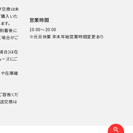
び交換は未
ご購入いた
営業時間
ます。
10:00～20:00
品到着後に
※元旦休業 年末年始営業時間変更あり
く場合がご
場合)は在
ムーズにご
点や在庫確
ご容赦くだ
配送交換は
zoom_in