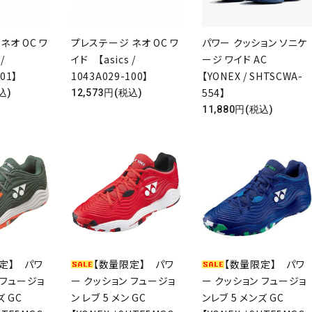
ネオ OC ワ
プレステージ ネオ OC ワ
パワー クッション ソニケ
/
イド 【asics /
ージ ワイド AC
01】
1043A029-100】
【YONEX / SHTSCWA-
554】
込)
12,573円(税込)
11,880円(税込)
定】 パワ
【数量限定】 パワ
【数量限定】 パワ
 フュージョ
ー クッション フュージョ
ー クッション フュージョ
ンズ GC
ン レブ 5 メン GC
ンレブ 5 メンズ GC