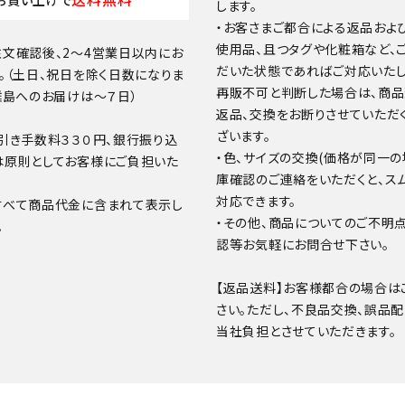
お買い上げで
します。
・お客さまご都合による返品およ
使用品、且つタグや化粧箱など、
文確認後、2～4営業日以内にお
だいた状態であればご対応いたし
。（土日、祝日を除く日数になりま
再販不可と判断した場合は、商
離島へのお届けは～７日）
返品、交換をお断りさせていただ
ざいます。
引き手数料３３０円、銀行振り込
・色、サイズの交換(価格が同一の
は原則としてお客様にご負担いた
庫確認のご連絡をいただくと、ス
対応できます。
すべて商品代金に含まれて表示し
・その他、商品についてのご不明
。
認等お気軽にお問合せ下さい。
【返品送料】お客様都合の場合は
さい。ただし、不良品交換、誤品
当社負担とさせていただきます。