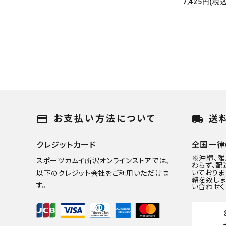
7,425円(税込
お支払い方法について
送
payment
local_shipping
クレジットカード
全国一律6
※沖縄、
スポーツカムイ所沢オンラインストアでは、
わらず、配
いておりま
以下のクレジット会社をご利用いただけま
絡を致しま
す。
い合わせく