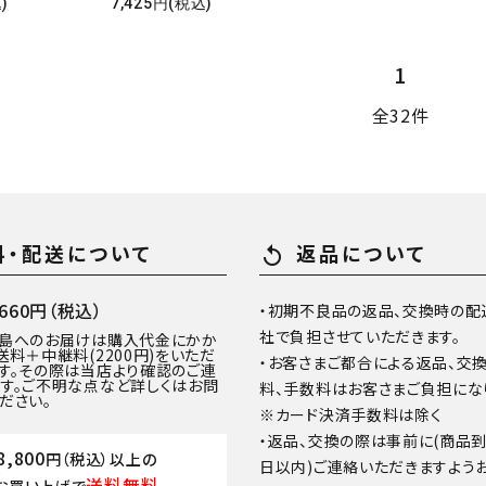
)
7,425円(税込)
1
全32件
料・配送について
返品について
replay
60円（税込）
・初期不良品の返品、交換時の配
社で負担させていただきます。
離島へのお届けは購入代金にかか
送料＋中継料(2200円)をいただ
・お客さまご都合による返品、交
す。その際は当店より確認のご連
す。ご不明な点など詳しくはお問
料、手数料はお客さまご負担にな
ださい。
※カード決済手数料は除く
・返品、交換の際は事前に(商品
8,800
円（税込）以上の
日以内)ご連絡いただきますよう
送料無料