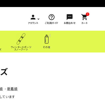
0
person
help_outline
sms
shopping_cart
アカウント
ご利用ガイド
お問合わせ
カート
ウィンタースポーツ
その他
ズ
スノーブーツ
ーズ
順
-
新着順
表示しています