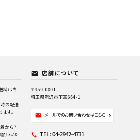
店舗について
mail
送料は当
〒359-0001
埼玉県所沢市下富664-1
換時の配送
ります。
メールでのお問い合わせはこちら
mail
到着から７
TEL : 04-2942-4731
お願いいた
call