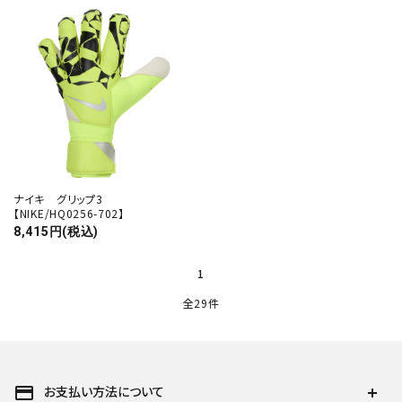
ナイキ グリップ3
【NIKE/HQ0256-702】
8,415円(税込)
1
全29件
payment
お支払い方法について