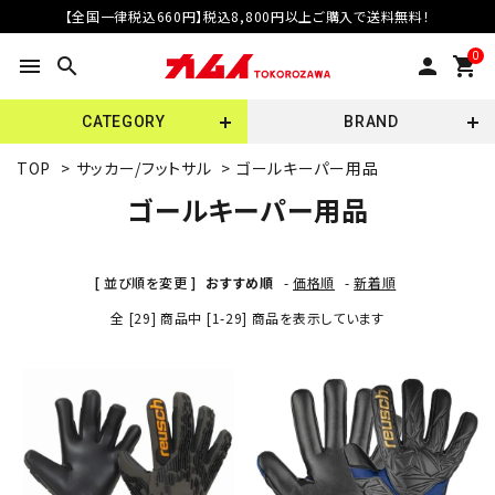
【全国一律税込660円】税込8,800円以上ご購入で送料無料！
0
menu
search
person
shopping_cart
CATEGORY
BRAND
TOP
>
サッカー/フットサル
>
ゴールキーパー用品
ゴールキーパー用品
[ 並び順を変更 ]
おすすめ順
-
価格順
-
新着順
全 [29] 商品中 [1-29] 商品を表示しています