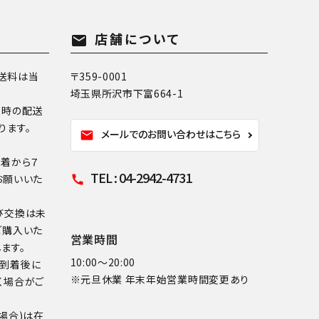
店舗について
mail
送料は当
〒359-0001
埼玉県所沢市下富664-1
換時の配送
ります。
メールでのお問い合わせはこちら
mail
到着から７
TEL : 04-2942-4731
お願いいた
call
び交換は未
ご購入いた
営業時間
ます。
10:00～20:00
品到着後に
※元旦休業 年末年始営業時間変更あり
く場合がご
場合)は在