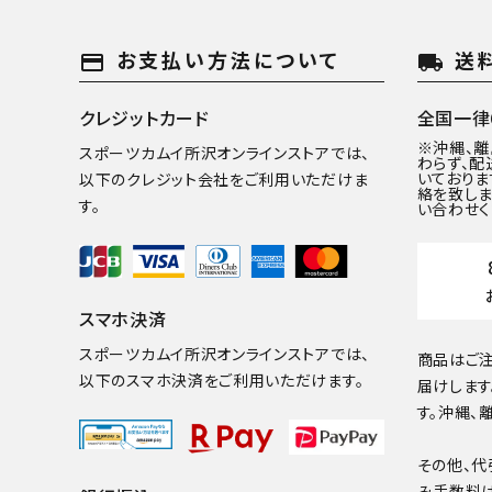
お支払い方法について
送
payment
local_shipping
クレジットカード
全国一律6
※沖縄、
スポーツカムイ所沢オンラインストアでは、
わらず、配
いておりま
以下のクレジット会社をご利用いただけま
絡を致しま
す。
い合わせく
スマホ決済
スポーツカムイ所沢オンラインストアでは、
商品はご注
以下のスマホ決済をご利用いただけます。
届けします
す。沖縄、
その他、代
み手数料