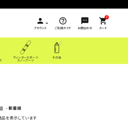
0
person
help_outline
sms
shopping_cart
アカウント
ご利用ガイド
お問合わせ
カート
ウィンタースポーツ
その他
ズ
スノーブーツ
順
-
新着順
7] 商品を表示しています