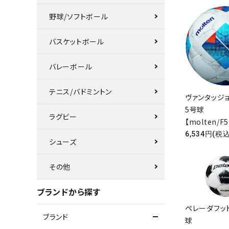
野球/ソフトボール
バスケットボール
バレーボール
テニス/バドミントン
ヴァンタッジ
5号球
ラグビー
【molten/F
6,534円(税込
シューズ
その他
ブランドから探す
ペレーダフッ
ブランド
球